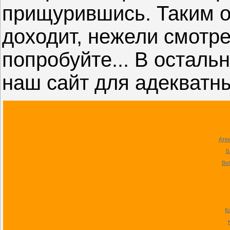
прищурившись. Таким 
доходит, нежели смотре
попробуйте... В осталь
наш сайт для адекватн
Атеи
Б
Ве
К