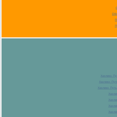
Обл
П
П
Хахлико. Пу
Хахлико. Пут
Хахлико. Путь
Хахлик
Хахлик
Хахлик
Хахлик